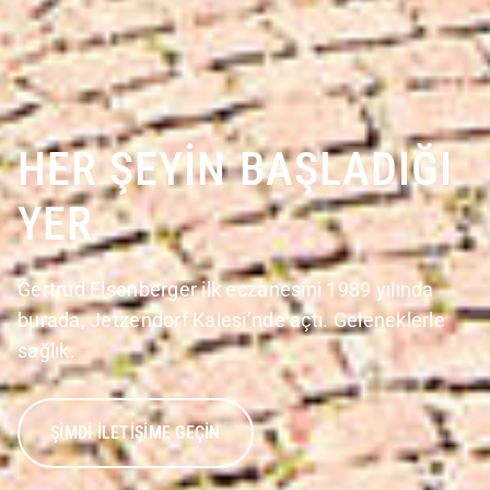
HER ŞEYIN BAŞLADIĞI
YER
Gertrud Elsenberger ilk eczanesini 1989 yılında
burada, Jetzendorf Kalesi’nde açtı. Geleneklerle
sağlık.
ŞIMDI ILETIŞIME GEÇIN