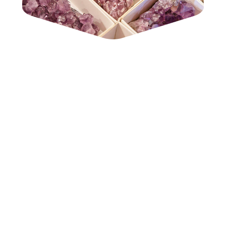
E-REÇETE VE ILAÇ
UYGULAMASI
BU KADAR BASIT.
İNSANLAR VE
HAYVANLAR IÇIN
DOĞAL REFAH
NATUROPATI HAKKINDA DAHA